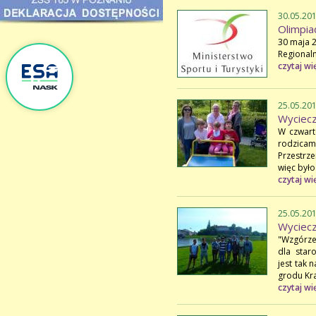
30.05.20
Olimpia
30 maja 2
Regionaln
czytaj wi
25.05.20
Wyciecz
W czwart
rodzicam
Przestrz
więc było
czytaj wi
25.05.20
Wyciec
"Wzgórze
dla star
jest tak 
grodu Kr
czytaj wi