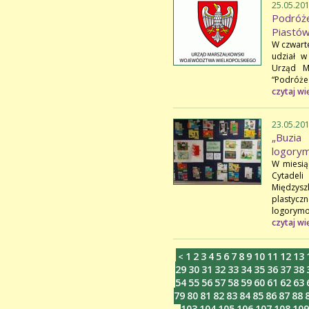
25.05.20
Podróż
Piastów
W czwarte
udział w
Urząd M
“Podróże 
czytaj wi
23.05.20
„Buzi
logorym
W miesią
Cytadel
Między
plastyc
logorymo
czytaj wi
1
2
3
4
5
6
7
8
9
10
11
12
13
<
29
30
31
32
33
34
35
36
37
38
54
55
56
57
58
59
60
61
62
63
79
80
81
82
83
84
85
86
87
88
103
104
105
106
107
108
109