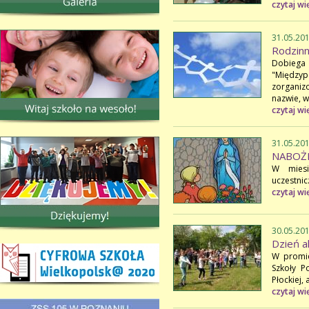
czytaj wi
31.05.20
Rodzinn
Dobieg
"Między
zorganiz
nazwie, 
czytaj wi
31.05.20
NABOŻ
W miesi
uczestni
czytaj wi
30.05.20
Dzień a
W promie
Szkoły P
Płockiej,
czytaj wi