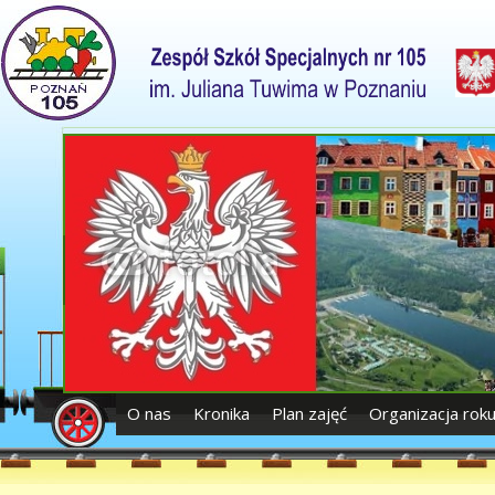
O nas
Kronika
Plan zajęć
Organizacja rok