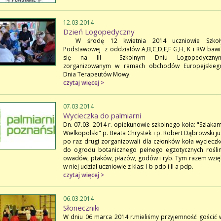
12.03.2014
Dzień Logopedyczny
W środę 12 kwietnia 2014 uczniowie Szkoł
Podstawowej z oddziałów A,B,C,D,E,F G,H, K i RW bawil
się na III Szkolnym Dniu Logopedyczny
zorganizowanym w ramach obchodów Europejskieg
Dnia Terapeutów Mowy.
czytaj więcej >
07.03.2014
Wycieczka do palmiarni
Dn. 07.03. 2014 r. opiekunowie szkolnego koła: "Szlakam
Wielkopolski" p. Beata Chrystek i p. Robert Dąbrowski ju
po raz drugi zorganizowali dla członków koła wycieczk
do ogrodu botanicznego pełnego egzotycznych roślin
owadów, ptaków, płazów, godów i ryb. Tym razem wzięl
w niej udział uczniowie z klas: I b pdp i II a pdp.
czytaj więcej >
06.03.2014
Słoneczniki
W dniu 06 marca 2014 r.mieliśmy przyjemność gościć 