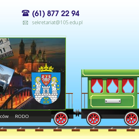
sekretariat@105.edu.pl
iców
RODO