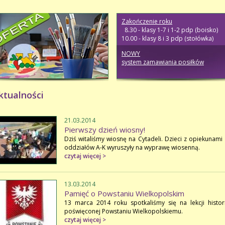
Zakończenie roku
8.30 - klasy 1-7 i 1-2 pdp (boisko)
10.00 - klasy 8 i 3 pdp (stołówka)
NOWY
system zamawiania posiłków
ktualności
21.03.2014
Pierwszy dzień wiosny!
Dziś witaliśmy wiosnę na Cytadeli. Dzieci z opiekunami 
oddziałów A-K wyruszyły na wyprawę wiosenną.
czytaj więcej >
13.03.2014
Pamięć o Powstaniu Wielkopolskim
13 marca 2014 roku spotkaliśmy się na lekcji histori
poświęconej Powstaniu Wielkopolskiemu.
czytaj więcej >