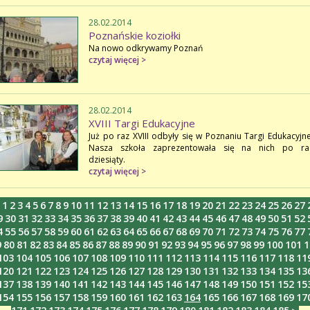
28.02.2014
Poznańskie koziołki
Na nowo odkrywamy Poznań
czytaj więcej >
28.02.2014
XVIII Targi Edukacyjne
Już po raz XVIII odbyły się w Poznaniu Targi Edukacyjne
Nasza szkoła zaprezentowała się na nich po ra
dziesiąty.
czytaj więcej >
1
2
3
4
5
6
7
8
9
10
11
12
13
14
15
16
17
18
19
20
21
22
23
24
25
26
27
<
9
30
31
32
33
34
35
36
37
38
39
40
41
42
43
44
45
46
47
48
49
50
51
52
4
55
56
57
58
59
60
61
62
63
64
65
66
67
68
69
70
71
72
73
74
75
76
77
9
80
81
82
83
84
85
86
87
88
89
90
91
92
93
94
95
96
97
98
99
100
101
1
103
104
105
106
107
108
109
110
111
112
113
114
115
116
117
118
11
120
121
122
123
124
125
126
127
128
129
130
131
132
133
134
135
13
137
138
139
140
141
142
143
144
145
146
147
148
149
150
151
152
15
154
155
156
157
158
159
160
161
162
163
164
165
166
167
168
169
17