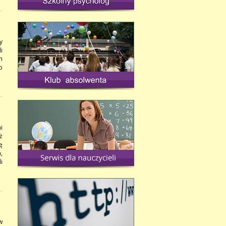
y
i
m
o
i
ż
ę
,
i
w