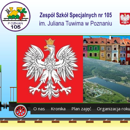
O nas
Kronika
Plan zajęć
Organizacja rok