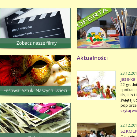
Aktualności
23.12.20
Jasełka
22 grudni
spotkanie
IIb, III b
świętej u
pdp przed
czytaj wi
22.12.20
SZKOLN
Ostatnie