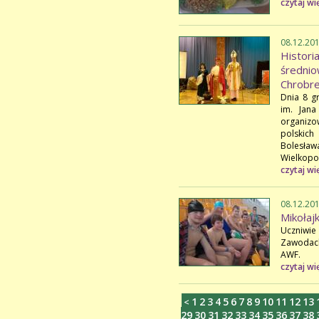
czytaj wi
08.12.20
Histo
średn
Chrobr
Dnia 8 g
im. Jana
organizow
polskic
Bolesław
Wielkopo
czytaj wi
08.12.20
Mikołaj
Uczniwie
Zawodach
AWF.
czytaj wi
1
2
3
4
5
6
7
8
9
10
11
12
13
<
29
30
31
32
33
34
35
36
37
38