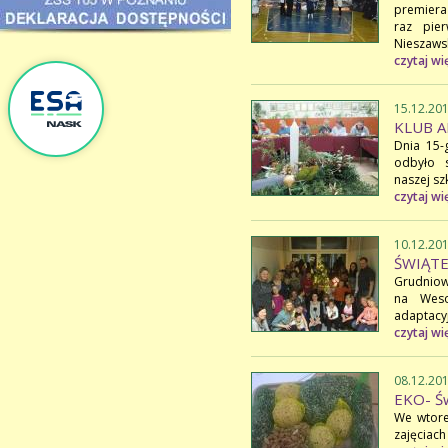
premiera 
raz pie
Nieszawsk
czytaj wi
15.12.20
KLUB 
Dnia 15-
odbyło 
naszej sz
czytaj wi
10.12.20
ŚWIĄTE
Grudniow
na Weso
adaptacy
czytaj wi
08.12.20
EKO- Św
We wtorek
zajęciach