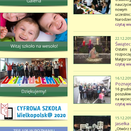
nauczyci
nowym b
uczestn
Narodzen
czytaj wi
22.12.20
Świątec
Ostatni 
rozpocz
Małgorzat
czytaj wi
16.12.20
Poznaj
16 grudni
poszukiwa
na wyciec
czytaj wi
15.12.20
Jasełka
„Otwórz s