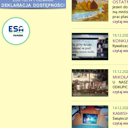
OSTATN
Jesień d
nią mnós
prac plas
czytaj wi
16.12.20
KONKU
Rywalizac
czytaj wi
15.12.20
MIKOŁ
U NASZ
ODKUPICI
czytaj wi
14.12.20
KAMISH
Świąteczn
czytaj wi