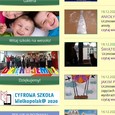
18.12.20
ANIOŁY
Uczniowi
anioły.
czytaj wi
18.12.20
ŚWIĄTE
Uczniowie
czytaj wi
16.12.20
JAKIM 
Uczniowi
zajęcia
wyobraźni
czytaj wi
16.12.20