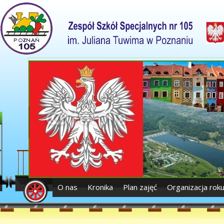
O nas
Kronika
Plan zajęć
Organizacja rok