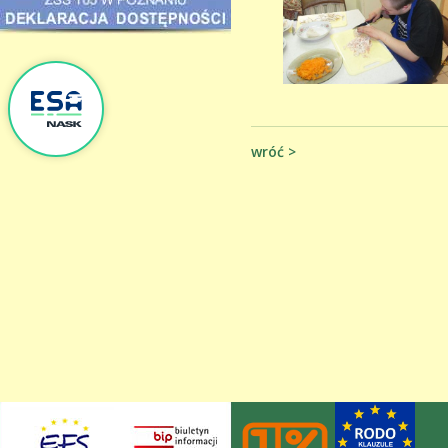
wróć >