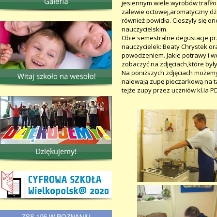
jesiennym wiele wyrobów trafiło 
zalewie octowej,aromatyczny dże
również powidła. Cieszyły się o
nauczycielskim.

Obie semestralne degustacje pr
nauczycielek: Beaty Chrystek or
powodzeniem. Jakie potrawy i w
zobaczyć na zdjęciach,które by
Na poniższych zdjęciach możemy 
nalewają zupę pieczarkową na t
tejże zupy przez uczniów kl.Ia P