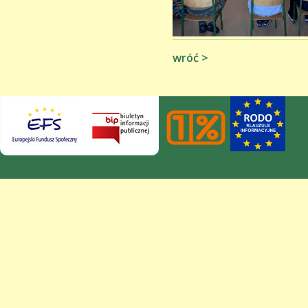
wróć >