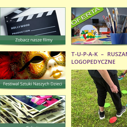
T-U-P-A-K – RUSZ
LOGOPEDYCZNE