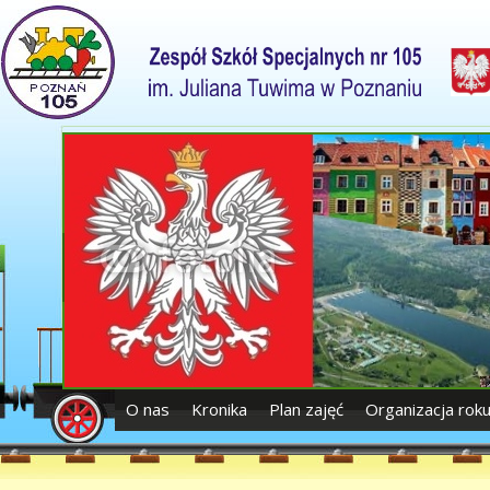
O nas
Kronika
Plan zajęć
Organizacja rok