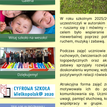
W roku szkolnym 2025/2
uczestniczyli w autorskim
– ruszamy się i mówimy –
celem było wspieranie 
niewerbalnej poprzez po
ruchem, muzyką i zabawą.
Podczas zajęć uczniowie
ruchowych, ćwiczeniach od
logopedycznych oraz ak
zabawy sprzyjały rozwij
doskonaleniu wymowy, wzb
pozytywnych relacji rówieś
Atrakcyjna forma zajęć 
motywowała ich do pod
komunikowania się. Uczni
uwagi, pamięć słuchową, k
współpracy w grupie. 