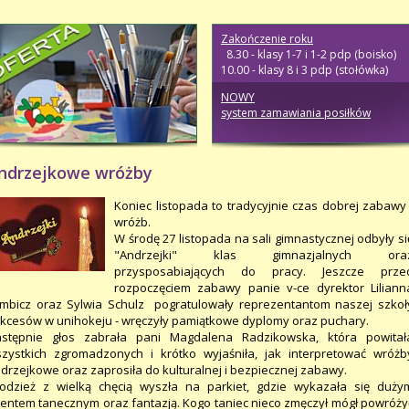
Zakończenie roku
8.30 - klasy 1-7 i 1-2 pdp (boisko)
10.00 - klasy 8 i 3 pdp (stołówka)
NOWY
system zamawiania posiłków
ndrzejkowe wróżby
Koniec listopada to tradycyjnie czas dobrej zabawy 
wróżb.
W środę 27 listopada na sali gimnastycznej odbyły si
"Andrzejki" klas gimnazjalnych ora
przysposabiających do pracy. Jeszcze prze
rozpoczęciem zabawy panie v-ce dyrektor Liliann
mbicz oraz Sylwia Schulz pogratulowały reprezentantom naszej szkoł
kcesów w unihokeju - wręczyły pamiątkowe dyplomy oraz puchary.
stępnie głos zabrała pani Magdalena Radzikowska, która powitał
zystkich zgromadzonych i krótko wyjaśniła, jak interpretować wróżb
drzejkowe oraz zaprosiła do kulturalnej i bezpiecznej zabawy.
odzież z wielką chęcią wyszła na parkiet, gdzie wykazała się duży
lentem tanecznym oraz fantazją. Kogo taniec nieco zmęczył mógł powróży