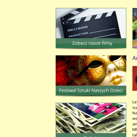
A
Le
su
Na
ws
an
Mł
ta