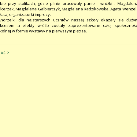
bie przy stolikach, gdzie pilnie pracowały panie - wróżki : Magdalen
lcerzak, Magdalena Galbierczyk, Magdalena Radzikowska, Agata Wenzel 
łata, organizatorki imprezy.
drzejki dla najstarszych uczniów naszej szkoły okazały się duży
kcesem a efekty wróżb zostały zaprezentowane całej społecznośc
kolnej w formie wystawy na pierwszym piętrze.
óć >