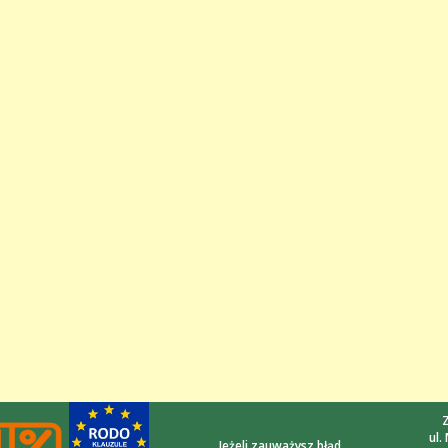
Z
ul.
Jeżeli zauważysz błąd