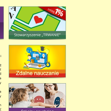
i
ę
z
d
a
y
a
y
m
ć