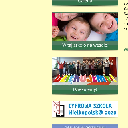
so
Ba
Sa
An
su
sz
wr