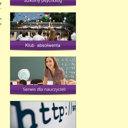
a
-
m
i