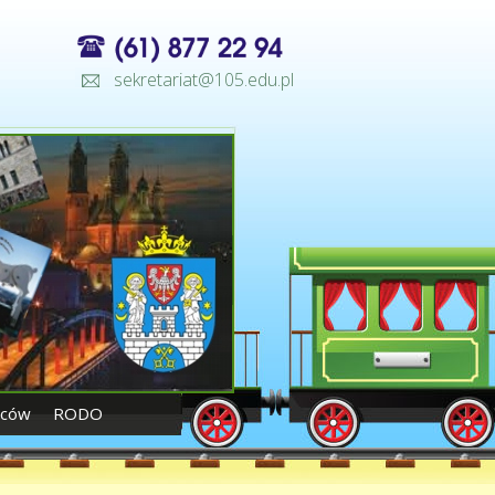
sekretariat@105.edu.pl
iców
RODO